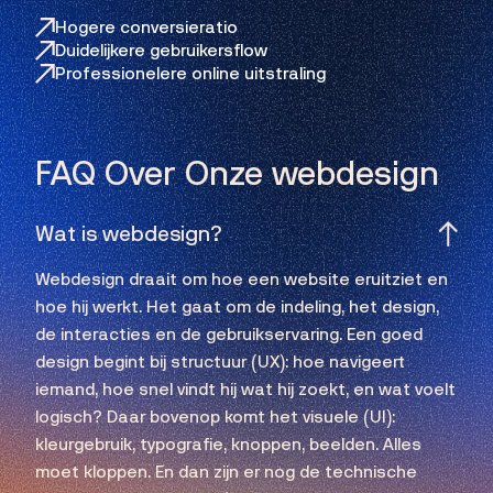
Hogere conversieratio
Duidelijkere gebruikersflow
Professionelere online uitstraling
FAQ Over Onze webdesign
Wat is webdesign?
Webdesign draait om hoe een website eruitziet en
hoe hij werkt. Het gaat om de indeling, het design,
de interacties en de gebruikservaring. Een goed
design begint bij structuur (UX): hoe navigeert
iemand, hoe snel vindt hij wat hij zoekt, en wat voelt
logisch? Daar bovenop komt het visuele (UI):
kleurgebruik, typografie, knoppen, beelden. Alles
moet kloppen. En dan zijn er nog de technische