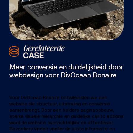
Meer conversie en duidelijkheid door
webdesign voor DivOcean Bonaire
Voor DivOcean Bonaire ontwikkelden we een
website die structuur, uitstraling en conversie
samenbrengt. Door een heldere paginaopbouw,
sterke visuele hiërarchie en duidelijke call to actions
werd de website overzichtelijker én effectiever.
Bezoekers vinden sneller de juiste informatie en