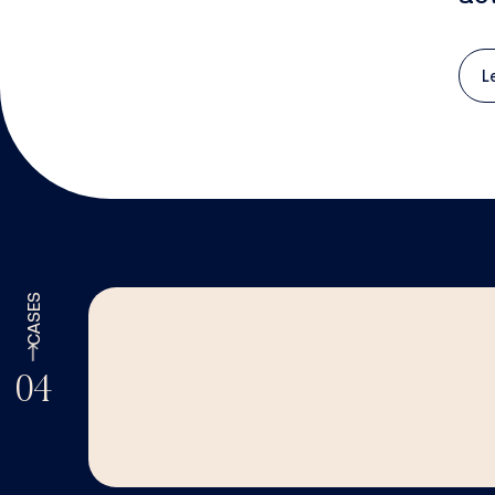
L
CASES
04