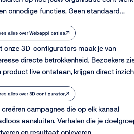
en onnodige functies. Geen standaard
ftware waar je je processen omheen moet
gen. Maar een digitale oplossing die jouw
ees alles over
Webapplicaties
ier van werken versterkt.
t onze 3D-configurators maak je van
eresse directe betrokkenheid. Bezoekers zi
 product live ontstaan, krijgen direct inzich
ies en prijzen en zetten sneller de stap na
n aanvraag.
ees alles over
3D configurator
 creëren campagnes die op elk kanaal
dloos aansluiten. Verhalen die je doelgroe
iveren en resultaat opleveren.