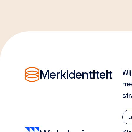
Merkidentiteit
Wij
mer
str
L