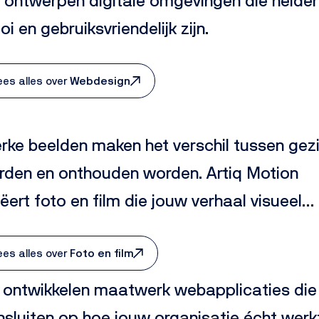
ontwerpen digitale omgevingen die helder
i en gebruiksvriendelijk zijn.
ees alles over
Webdesign
rke beelden maken het verschil tussen gez
rden en onthouden worden. Artiq Motion
ëert foto en film die jouw verhaal visueel
talen en vertrouwen, emotie en herkenning
roepen.
ees alles over
Foto en film
j ontwikkelen maatwerk webapplicaties die
sluiten op hoe jouw organisatie écht werk