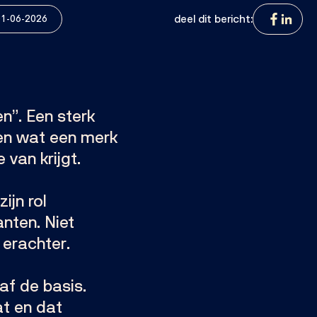
deel dit bericht:
1-06-2026
n”. Een sterk
pen wat een merk
 van krijgt.
ijn rol
anten. Niet
 erachter.
af de basis.
t en dat