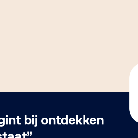
int bij ontdekken
staat”