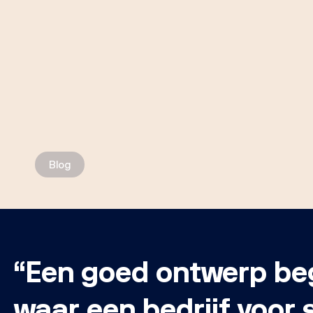
Blog
“Een goed ontwerp beg
waar een bedrijf voor 